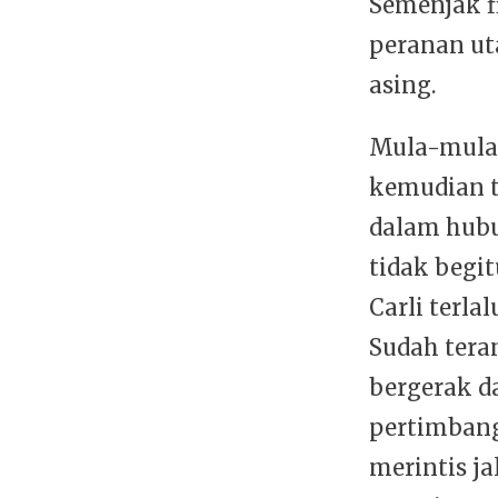
Semenjak f
peranan ut
asing.
Mula-mula 
kemudian t
dalam hubu
tidak begi
Carli terla
Sudah tera
bergerak d
pertimbang
merintis j