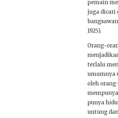
pemain mer
juga dicar
bangsawan 
1925).
Orang-oran
menjadikan
terlalu me
umumnya u
oleh orang
mempunyai
punya hidu
untung dan