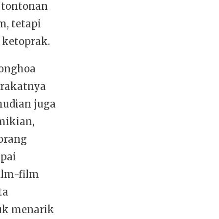
 tontonan
m, tetapi
 ketoprak.
ionghoa
arakatnya
emudian juga
mikian,
-orang
pai
ilm-film
ta
tuk menarik