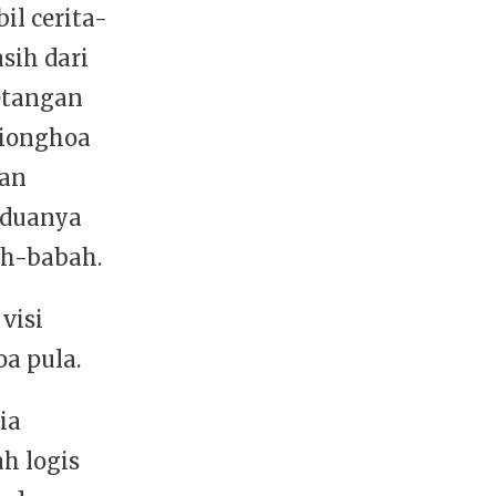
l cerita-
sih dari
etangan
Tionghoa
ian
-duanya
h-babah.
visi
a pula.
ia
h logis