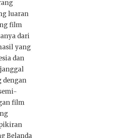
rang
ng luaran
ng film
yanya dari
hasil yang
esia dan
janggal
ng dengan
 semi-
gan film
ang
pikiran
ng Belanda