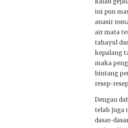
kalau gejal
ini pun mas
anasir rom
air mata t
tahayul da
kepalang t
maka peng
bintang pe
resep-rese
Dengan dat
telah juga
dasar-dasa