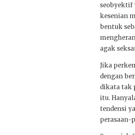
seobyektif
kesenian m
bentuk seba
mengherank
agak seksa
Jika perke
dengan ber
dikata tak
itu. Hanya
tendensi y
perasaan-p