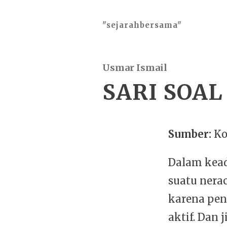
"sejarahbersama"
Usmar Ismail
SARI SOA
Sumber:
Ko
Dalam kead
suatu nera
karena pen
aktif. Dan 