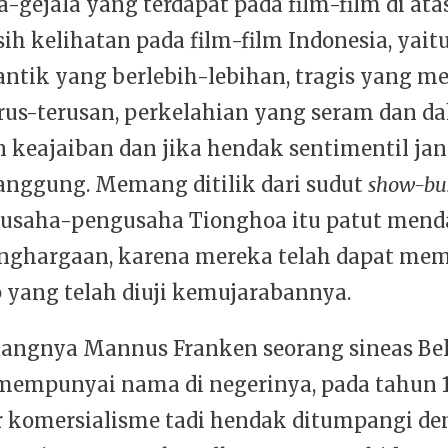
a-gejala yang terdapat pada film-film di at
ih kelihatan pada film-film Indonesia, yaitu
antik yang berlebih-lebihan, tragis yang m
erus-terusan, perkelahian yang seram dan da
n keajaiban dan jika hendak sentimentil ja
anggung. Memang ditilik dari sudut
show-bu
usaha-pengusaha Tionghoa itu patut mend
nghargaan, karena mereka telah dapat me
p yang telah diuji kemujarabannya.
angnya Mannus Franken seorang sineas Be
 mempunyai nama di negerinya, pada tahun 
r komersialisme tadi hendak ditumpangi d