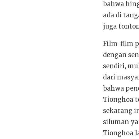
bahwa hing
ada di tang
juga tonto
Film-film 
dengan sen
sendiri, mu
dari masya
bahwa peno
Tionghoa t
sekarang i
siluman ya
Tionghoa l