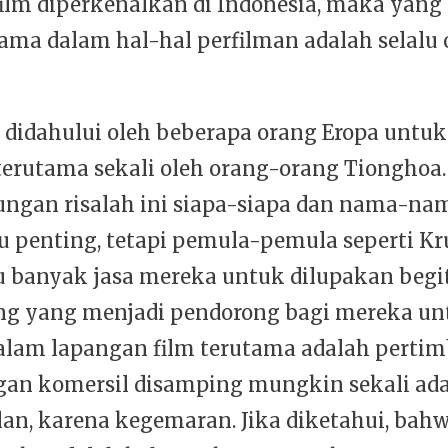
ilm diperkenalkan di Indonesia, maka ya
ama dalam hal-hal perfilman adalah selalu
didahului oleh beberapa orang Eropa untuk
erutama sekali oleh orang-orang Tionghoa
ngan risalah ini siapa-siapa dan nama-na
tu penting, tetapi pemula-pemula seperti Kr
lu banyak jasa mereka untuk dilupakan begit
ng yang menjadi pendorong bagi mereka un
alam lapangan film terutama adalah perti
an komersil disamping mungkin sekali ada
alan, karena kegemaran. Jika diketahui, ba