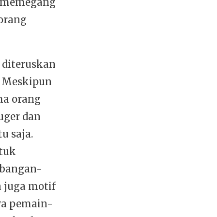
ng memegang
 orang
 diteruskan
. Meskipun
ma orang
uger dan
u saja.
tuk
mbangan-
 juga motif
hwa pemain-