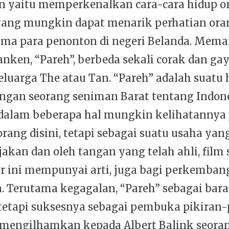
n yaitu memperkenalkan cara-cara hidup o
yang mungkin dapat menarik perhatian ora
tama para penonton di negeri Belanda. Mema
nken, “Pareh”, berbeda sekali corak dan ga
eluarga The atau Tan. “Pareh” adalah suatu 
angan seorang seniman Barat tentang Indon
 dalam beberapa hal mungkin kelihatannya 
rang disini, tetapi sebagai suatu usaha ya
jakan dan oleh tangan yang telah ahli, film
 ini mempunyai arti, juga bagi perkemban
. Terutama kegagalan, “Pareh” sebagai bar
tetapi suksesnya sebagai pembuka pikiran-
h mengilhamkan kepada Albert Balink seora