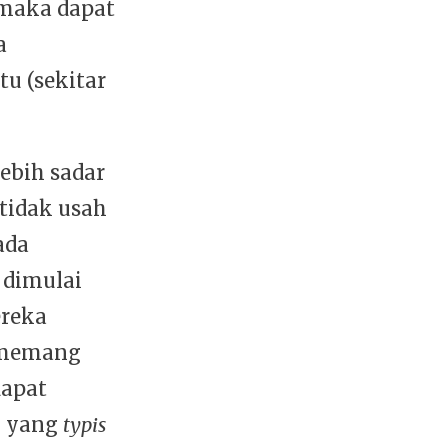
maka dapat
a
u (sekitar
ebih sadar
 tidak usah
ada
dimulai
ereka
 memang
dapat
u yang
typis