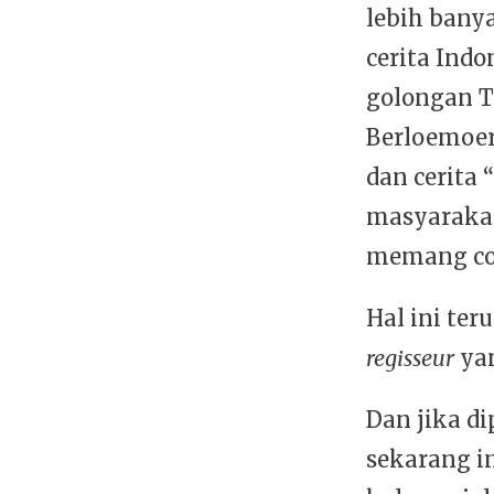
lebih bany
cerita Ind
golongan T
Berloemoer
dan cerita
masyarakat
memang coc
Hal ini ter
regisseur
yan
Dan jika d
sekarang i