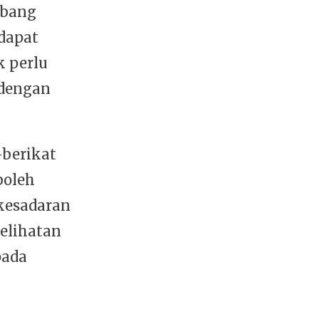
abang
dapat
k perlu
 dengan
-berikat
boleh
 kesadaran
elihatan
pada