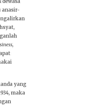
as dewasa
 anasir-
engalirkan
hsyat,
nganlah
siness
,
apat
makai
landa yang
1934, maka
engan