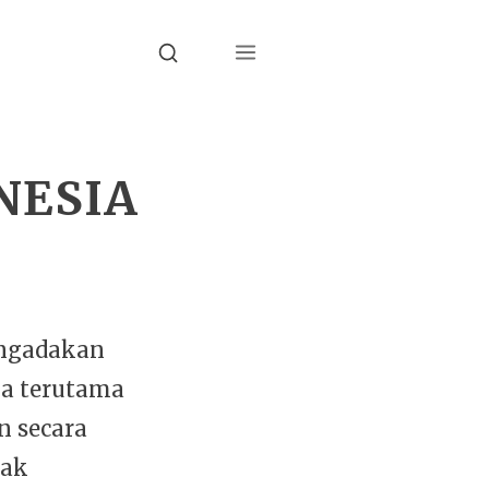
Menu
Search
NESIA
engadakan
ia terutama
n secara
dak