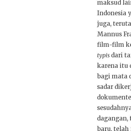
maksud lai
Indonesia 
juga, teru
Mannus Fra
film-film k
typis
dari t
karena itu
bagi mata o
sadar diker
dokumenter
sesudahnya
dagangan, 
baru, tela