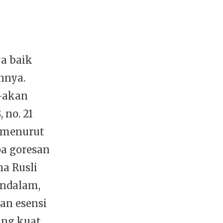
a baik
nnya.
n-akan
 no. 21
 menurut
a goresan
a Rusli
endalam,
an esensi
ang kuat