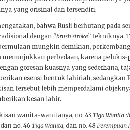
ya yang orisinal dan tersendiri.
engatakan, bahwa Rusli berhutang pada sen
radisional dengan “
brush stroke
” tekniknya. T
permulaan mungkin demikian, perkemban
a menunjukkan perbedaan, karena pelukis-
engan goresan kuasnya yang sederhana, ta
erikan esensi bentuk lahiriah, sedangkan 
kisan tersebut lebih memperdalami objekny
erikan kesan lahir.
kisan wanita-wanitanya, no. 43
Tiga Wanita d
, dan no. 46
Tiga Wanita
, dan no. 48
Perempuan 