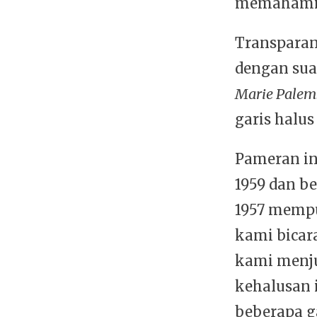
memahami te
Transpara
dengan suas
Marie Pale
garis halu
Pameran in
1959 dan b
1957 mempu
kami bicara
kami menju
kehalusan 
beberapa ga