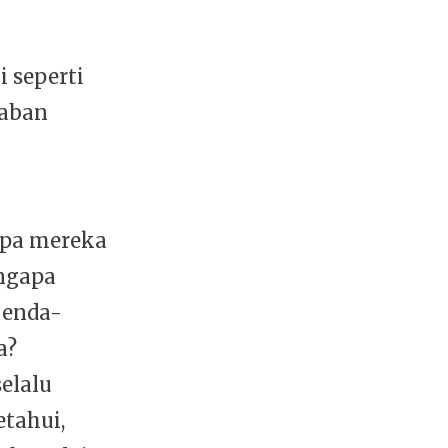
 seperti
waban
apa mereka
ngapa
benda-
a?
elalu
tahui,