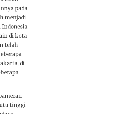
kannya pada
ah menjadi
 Indonesia
ain di kota
n telah
beberapa
akarta, di
eberapa
 pameran
tu tinggi