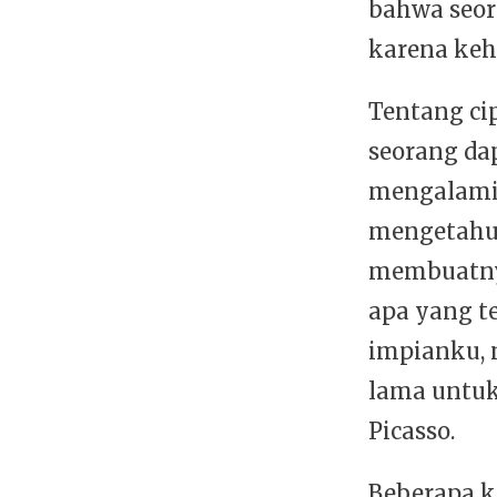
bahwa seor
karena ke
Tentang ci
seorang da
mengalamin
mengetahui
membuatnya
apa yang t
impianku, 
lama untu
Picasso.
Beberapa k