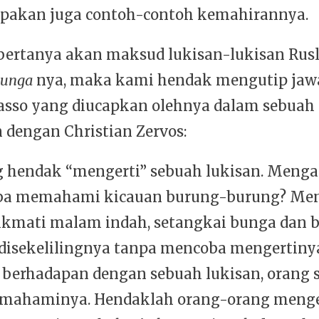
upakan juga contoh-contoh kemahirannya.
 bertanya akan maksud lukisan-lukisan Rusli
Bunga
nya, maka kami hendak mengutip ja
casso yang diucapkan olehnya dalam sebuah
 dengan Christian Zervos:
g hendak “mengerti” sebuah lukisan. Meng
ba memahami kicauan burung-burung? Me
kmati malam indah, setangkai bunga dan 
 disekelilingnya tanpa mencoba mengertiny
berhadapan dengan sebuah lukisan, orang s
mahaminya. Hendaklah orang-orang menge