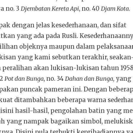
 no. 3
Djembatan Kereta Api
, no. 40
Djam Kota
.
pak dengan jelas kesederhanaan, dan sifat
kan yang ada pada Rusli. Kesederhanaanny
ilihan objeknya maupun dalam pelaksanaa
kisan yang kami sebutkan terakhir, seaka
peralihan akan lukisan-lukisan tahun 1958,
22
Pot dan Bunga
, no. 34
Dahan dan Bunga
, yang
akan puncak pameran ini. Dengan beberap
kuat ditambahkan beberapa warna sederhan
isini hasil-hasil, pengolahan batin yang m
h yang nampak bagaikan simbol, melukisk
knya. Disini pula terbukti kepribadiannya y