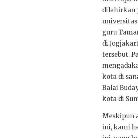
dilahirkan
universitas
guru Taman
di Jogjakar
tersebut. P
mengadaka
kota di san
Balai Buda
kota di Sum
Meskipun a
ini, kami