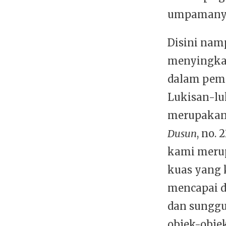
umpamanya
Disini nam
menyingkat
dalam pem
Lukisan-lu
merupakan 
Dusun
, no. 
kami merup
kuas yang 
mencapai d
dan sunggu
objek-obje