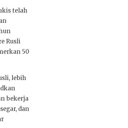
ukis telah
tan
ahun
e Rusli
merkan 50
li, lebih
udkan
an bekerja
segar, dan
ar