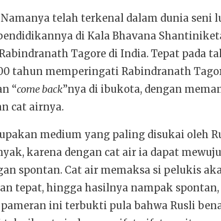
 Namanya telah terkenal dalam dunia seni l
endidikannya di Kala Bhavana Shantinike
Rabindranath Tagore di India. Tepat pada t
00 tahun memperingati Rabindranath Tagor
n “
come back
”nya di ibukota, dengan mema
n cat airnya.
rupakan medium yang paling disukai oleh Rus
inyak, karena dengan cat air ia dapat mewuj
gan spontan. Cat air memaksa si pelukis ak
gan tepat, hingga hasilnya nampak spontan, 
 pameran ini terbukti pula bahwa Rusli ben