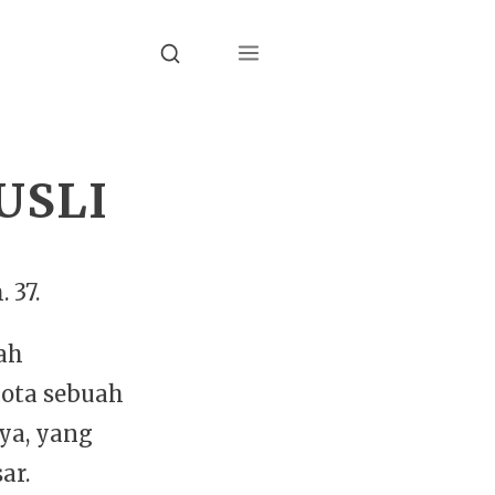
Menu
Search
USLI
 37.
ah
ota sebuah
aya, yang
ar.