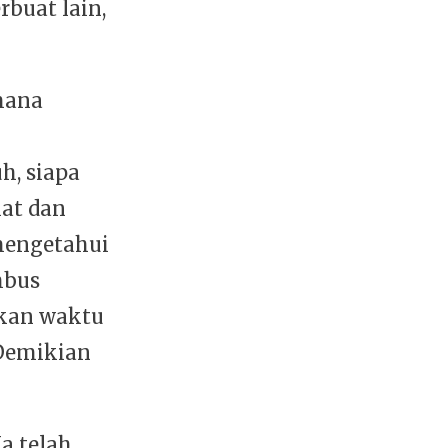
buat lain,
mana
h, siapa
at dan
 mengetahui
mbus
ukan waktu
Demikian
a telah