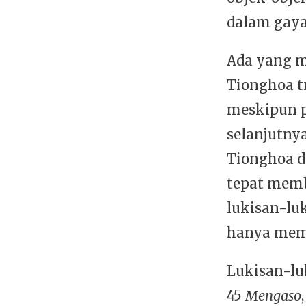
dalam gayan
Ada yang m
Tionghoa t
meskipun 
selanjutny
Tionghoa d
tepat memb
lukisan-lu
hanya memb
Lukisan-lu
45
Mengaso