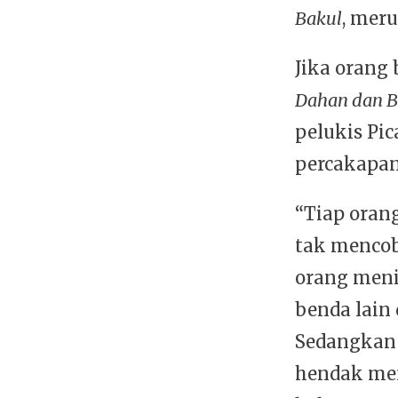
Bakul
, mer
Jika orang
Dahan dan 
pelukis Pi
percakapan
“Tiap oran
tak menco
orang meni
benda lain
Sedangkan 
hendak me