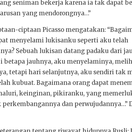
ang seniman bekerja karena ia tak dapat ber
harusan yang mendorongnya…”
ptaan-ciptaan Picasso mengatakan: “Bagai
pat menyelami lukisanku seperti aku telah
ya? Sebuah lukisan datang padaku dari jau
 betapa jauhnya, aku menyelaminya, melih
, tetapi hari selanjutnya, aku sendiri tak
elah kubuat. Bagaimana orang dapat mene
naluri, keinginan, pikiranku, yang memerl
k perkembangannya dan perwujudannya…” 
eterangan tentang riwayat hidupnya Rusli: I