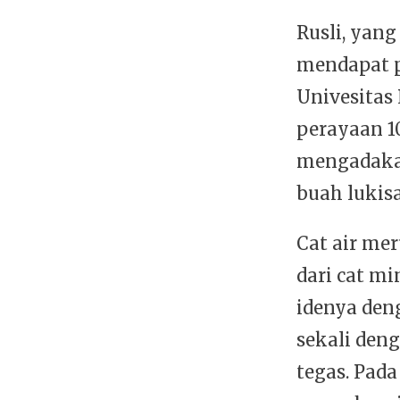
Rusli, yang
mendapat p
Univesitas 
perayaan 1
mengadaka
buah lukisa
Cat air me
dari cat m
idenya den
sekali den
tegas. Pada