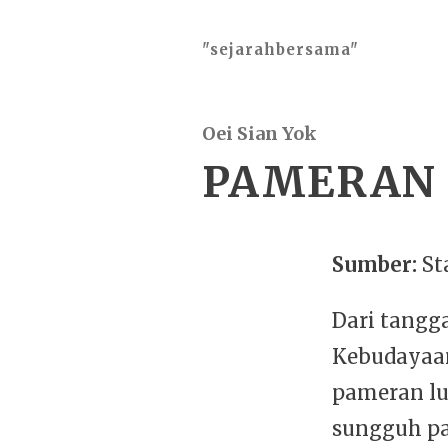
"sejarahbersama"
Oei Sian Yok
PAMERAN L
Sumber:
Sta
Dari tangg
Kebudayaan
pameran luk
sungguh pa