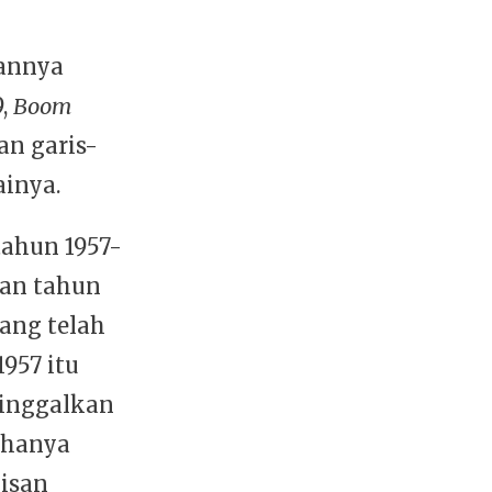
annya
9,
Boom
n garis-
ainya.
tahun 1957-
san tahun
ang telah
1957 itu
ninggalkan
 hanya
kisan