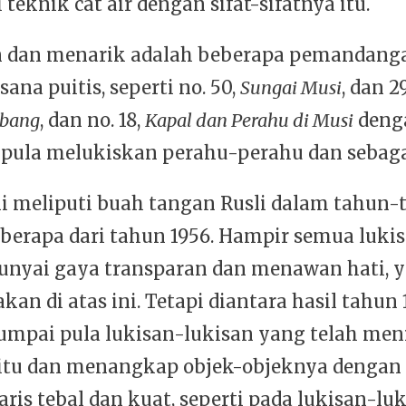
knik cat air dengan sifat-sifatnya itu.
n dan menarik adalah beberapa pemandang
ana puitis, seperti no. 50,
Sungai Musi
, dan 2
mbang
, dan no. 18,
Kapal dan Perahu di Musi
denga
s pula melukiskan perahu-perahu dan sebag
i meliputi buah tangan Rusli dalam tahun-
eberapa dari tahun 1956. Hampir semua luki
nyai gaya transparan dan menawan hati, y
kan di atas ini. Tetapi diantara hasil tahun 
mpai pula lukisan-lukisan yang telah me
itu dan menangkap objek-objeknya dengan
ris tebal dan kuat, seperti pada lukisan-lu