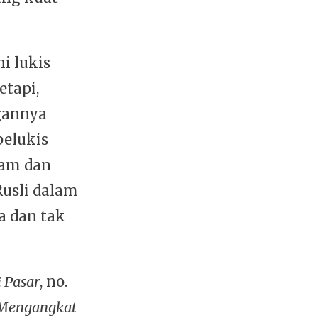
i lukis
etapi,
gannya
pelukis
jam dan
Rusli dalam
a dan tak
i Pasar
, no.
Mengangkat