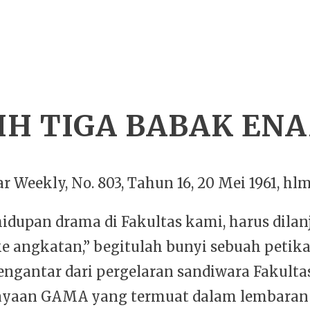
DIH TIGA BABAK EN
tar Weekly, No. 803, Tahun 16, 20 Mei 1961, hlm
hidupan drama di Fakultas kami, harus dilan
e angkatan,” begitulah bunyi sebuah petik
engantar dari pergelaran sandiwara Fakulta
ayaan GAMA yang termuat dalam lembaran