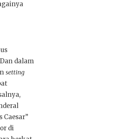
againya
kus
 Dan dalam
an
setting
pat
alnya,
nderal
s Caesar”
or di