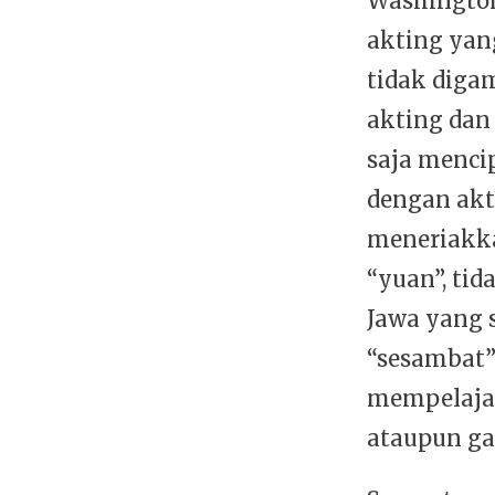
Washington
akting yan
tidak dig
akting dan
saja menci
dengan akt
meneriakka
“yuan”, ti
Jawa yang
“sesambat”
mempelajar
ataupun gay