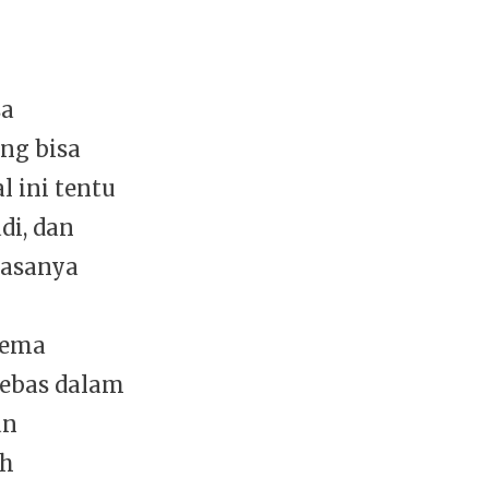
sa
ng bisa
 ini tentu
di, dan
iasanya
tema
bebas dalam
an
ih