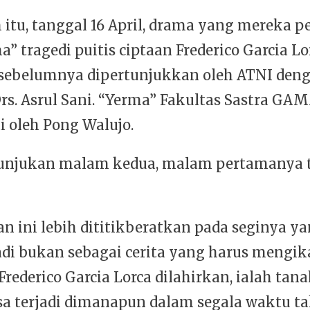
itu, tanggal 16 April, drama yang mereka p
a” tragedi puitis ciptaan Frederico Garcia L
 sebelumnya dipertunjukkan oleh ATNI den
rs. Asrul Sani. “Yerma” Fakultas Sastra GAM
i oleh Pong Walujo.
tunjukan malam kedua, malam pertamanya t
n ini lebih dititikberatkan pada seginya y
adi bukan sebagai cerita yang harus mengik
rederico Garcia Lorca dilahirkan, ialah tana
isa terjadi dimanapun dalam segala waktu ta