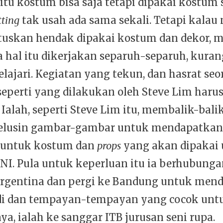
tu kostum bisa saja tetapi dipakai kostum 
tting
tak usah ada sama sekali. Tetapi kala
tuskan hendak dipakai kostum dan dekor, 
 hal itu dikerjakan separuh-separuh, kurang 
lajari. Kegiatan yang tekun, dan hasrat se
 seperti yang dilakukan oleh Steve Lim haru
 Ialah, seperti Steve Lim itu, membalik-bali
selusin gambar-gambar untuk mendapatka
 untuk kostum dan
props
yang akan dipakai
NI. Pula untuk keperluan itu ia berhubung
rgentina dan pergi ke Bandung untuk men
di dan tempayan-tempayan yang cocok unt
a, ialah ke sanggar ITB jurusan seni rupa.