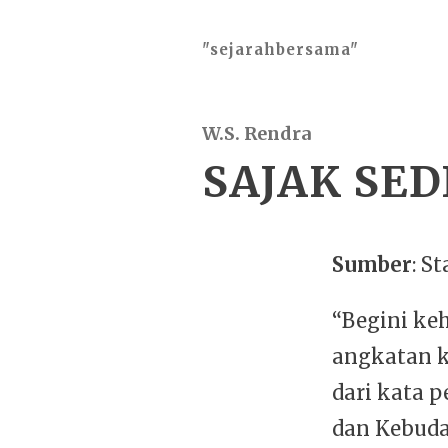
"sejarahbersama"
W.S. Rendra
SAJAK SE
Sumber
: S
“Begini ke
angkatan k
dari kata p
dan Kebud