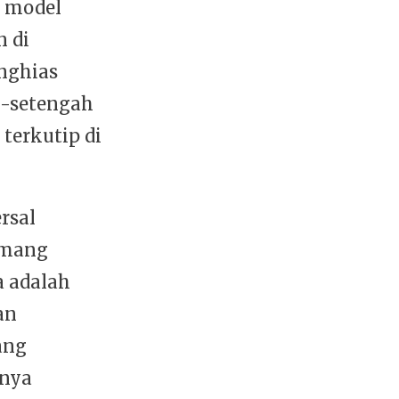
u model
n di
nghias
h-setengah
terkutip di
rsal
emang
a adalah
an
ang
knya