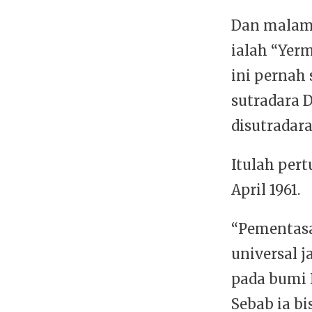
Dan malam 
ialah “Yerm
ini pernah
sutradara D
disutradara
Itulah per
April 1961.
“Pementasa
universal j
pada bumi F
Sebab ia b