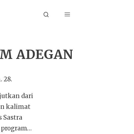
Menu
Search
AM ADEGAN
. 28.
jutkan dari
an kalimat
s Sastra
 program…