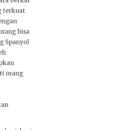
ara berkat
 terkuat
dengan
orang bisa
g Spanyol
eh
apkan
ti orang
a
kan