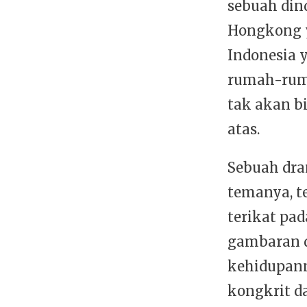
sebuah din
Hongkong y
Indonesia 
rumah-ruma
tak akan bi
atas.
Sebuah dra
temanya, 
terikat pad
gambaran d
kehidupann
kongkrit d