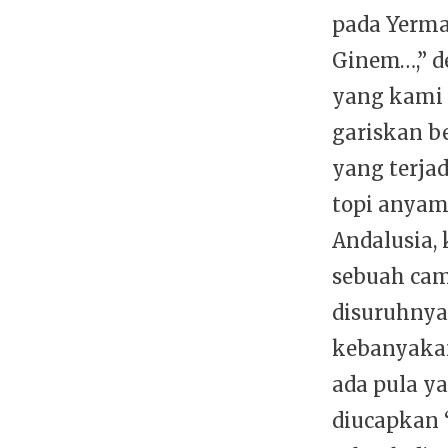
pada Yerma
Ginem…,” d
yang kami 
gariskan be
yang terjad
topi anyam
Andalusia,
sebuah camb
disuruhnya
kebanyakan
ada pula y
diucapkan “