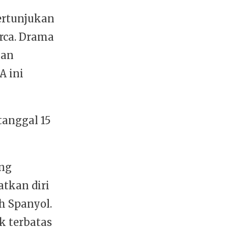
ertunjukan
orca. Drama
gan
A ini
anggal 15
ang
atkan diri
h Spanyol.
k terbatas