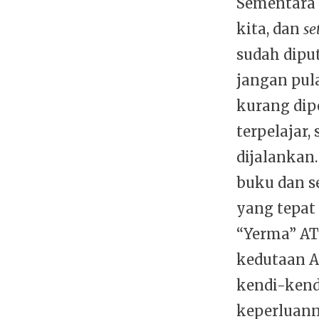
Sementara i
kita, dan
se
sudah dipu
jangan pula
kurang dipe
terpelajar,
dijalankan.
buku dan 
yang tepat
“Yerma” AT
kedutaan A
kendi-ken
keperluanny