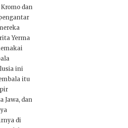
n Kromo dan
 pengantar
 mereka
erita Yerma
 memakai
ala
usia ini
gembala itu
pir
 Jawa, dan
nya
irnya di