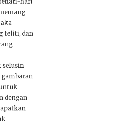
sehari-hari
u memang
maka
teliti, dan
orang
s
k selusin
n gambaran
 untuk
an dengan
dapatkan
uk