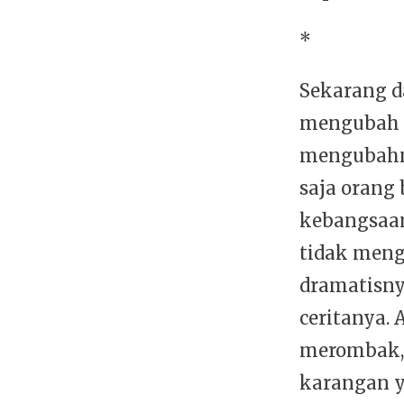
*
Sekarang d
mengubah n
mengubahny
saja orang 
kebangsaan
tidak meng
dramatisny
ceritanya.
merombak, 
karangan y