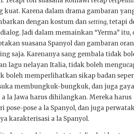
. Tetapi toh suasana Romawi tetap terpelih
g kuat. Karena dalam drama gambaran yang
ambarkan dengan kostum dan
setting
, tetapi 
 dialog. Jadi dalam memainkan “Yerma” itu, 
ptakan suasana Spanyol dan gambaran oran
ing saja. Karenanya sang gembala tidak bol
n lagu nelayan Italia, tidak boleh menguc
dak boleh memperlihatkan sikap badan seper
 suka membungkuk-bungkuk, dan juga gay
 a la Jawa harus dihilangkan. Mereka harus
i pose-pose a la Spanyol, dan juga perwata
a karakterisasi a la Spanyol.