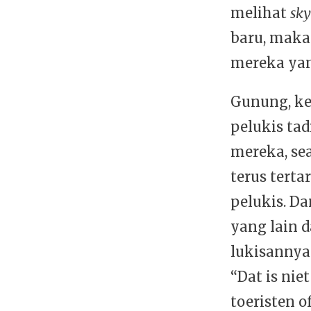
melihat
sky
baru, maka
mereka yan
Gunung, ke
pelukis ta
mereka, se
terus terta
pelukis. Da
yang lain d
lukisannya
“Dat is nie
toeristen o