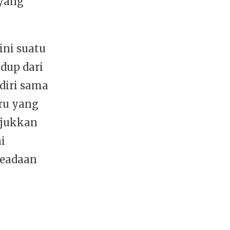
 yang
ini suatu
dup dari
diri sama
ru yang
njukkan
i
keadaan