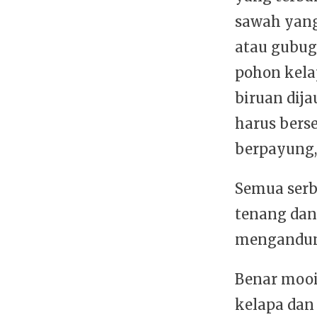
sawah yang
atau gubug
pohon kela
biruan dij
harus bers
berpayung, 
Semua serb
tenang dan
mengandung
Benar mooi
kelapa dan 