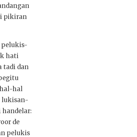
andangan
 pikiran
 pelukis-
k hati
 tadi dan
 begitu
 hal-hal
 lukisan-
 handelar:
voor de
an pelukis