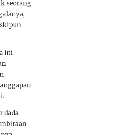
ak seorang
galanya,
eskipun
 ini
an
an
nganggapan
i.
r dada
embiraan
inya