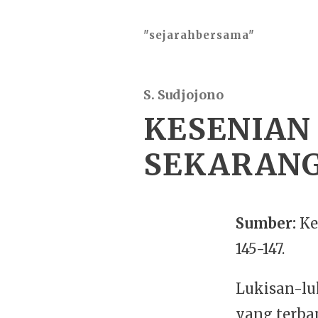
"sejarahbersama"
S. Sudjojono
KESENIAN 
SEKARANG
Sumber:
Ke
145-147.
Lukisan-luk
yang terba