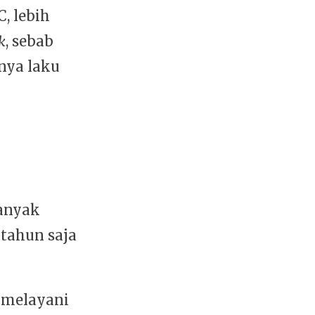
, lebih
k
, sebab
nya laku
banyak
 tahun saja
k melayani