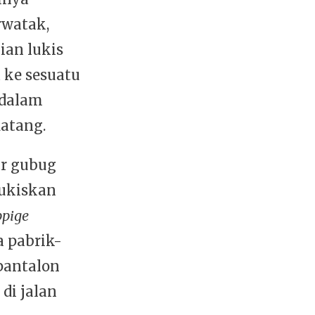
rwatak,
ian lukis
 ke sesuatu
 dalam
atang.
ar gubug
lukiskan
ppige
a pabrik-
 pantalon
di jalan