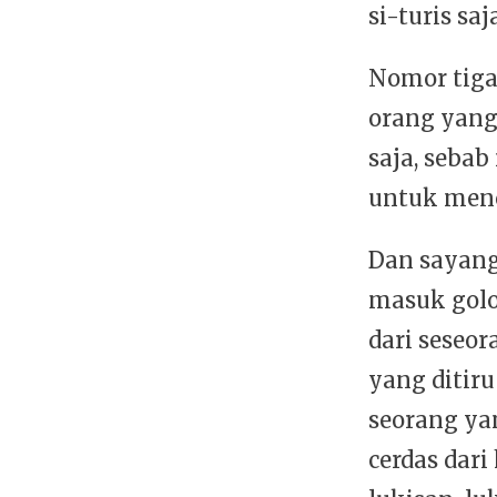
si-turis sa
Nomor tiga
orang yang
saja, seba
untuk menc
Dan sayang
masuk golo
dari seseo
yang ditiru
seorang ya
cerdas dari