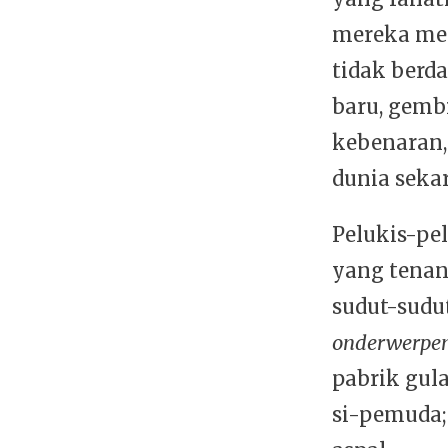
mereka mel
tidak berd
baru, gemb
kebenaran,
dunia seka
Pelukis-pe
yang tenan
sudut-sudu
onderwerpe
pabrik gula
si-pemuda; 