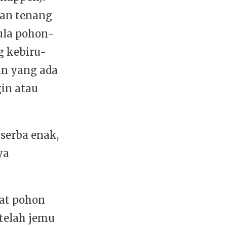
dan tenang
ula pohon-
g kebiru-
an yang ada
in atau
serba enak,
ya
hat pohon
 telah jemu