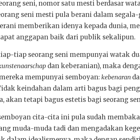
seorang seni, nomor satu mesti berdasar wat
eorang seni mesti pula berani dalam segala-
erani memberikan idenya kepada dunia, m
apat anggapan baik dari publik sekalipun.
tiap-tiap seorang seni mempunyai watak dua
kunstenaarschap
dan keberanian), maka deng
a mereka mempunyai semboyan:
kebenaran
d
 Tidak keindahan dalam arti bagus bagi pe
a, akan tetapi bagus estetis bagi seorang sen
semboyan cita-cita ini pula sudah membaka
 yang muda-muda tadi dan mengadakan keg
ik dalam idealismenya, maka dengan sendir