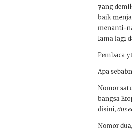
yang demik
baik menja
menanti-na
lama lagi d
Pembaca yth
Apa sebabn
Nomor satu
bangsa Erop
disini,
dus e
Nomor dua,