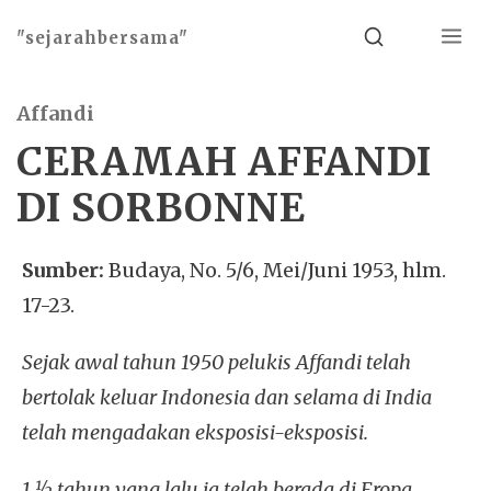
Menu
Search
"sejarahbersama"
Affandi
CERAMAH AFFANDI
DI SORBONNE
Sumber:
Budaya, No. 5/6, Mei/Juni 1953, hlm.
17-23.
Sejak awal tahun 1950 pelukis Affandi telah
bertolak keluar Indonesia dan selama di India
telah mengadakan eksposisi-eksposisi.
1 ½ tahun yang lalu ia telah berada di Eropa