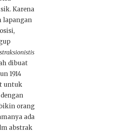
sik. Karena
h lapangan
sisi,
ggup
straksionistis
ah dibuat
un 1914
at untuk
n dengan
bikin orang
pamanya ada
ilm abstrak