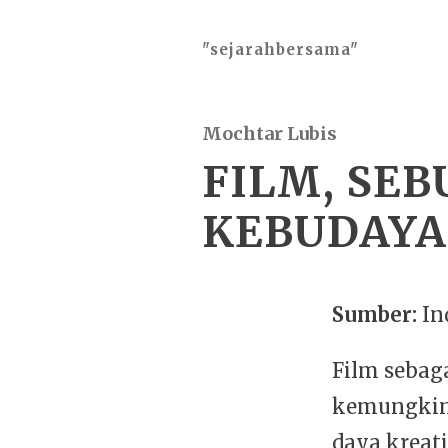
"sejarahbersama"
Mochtar Lubis
FILM, SE
KEBUDAYA
Sumber:
Ind
Film sebaga
kemungkin
daya kreati