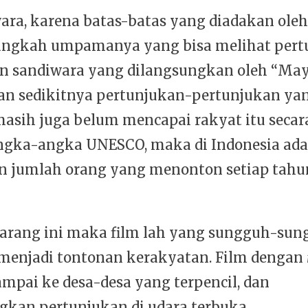
ara, karena batas-batas yang diadakan ole
angkah umpamanya yang bisa melihat pert
n sandiwara yang dilangsungkan oleh “May
 dan sedikitnya pertunjukan-pertunjukan ya
asih juga belum mencapai rakyat itu secara
gka-angka UNESCO, maka di Indonesia ada
an jumlah orang yang menonton setiap tahu
arang ini maka film lah yang sungguh-sun
menjadi tontonan kerakyatan. Film dengan
ampai ke desa-desa yang terpencil, dan
kan pertunjukan di udara terbuka.