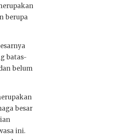
 merupakan
an berupa
besarnya
g batas-
 dan belum
 merupakan
naga besar
ian
asa ini.