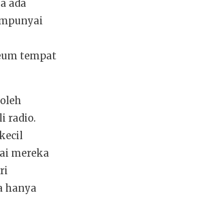
ka ada
empunyai
eum tempat
oleh
 radio.
kecil
pai mereka
ri
a hanya