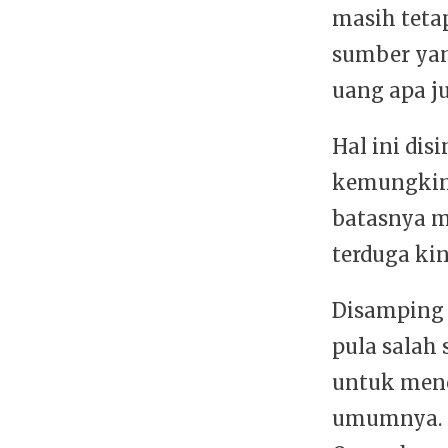
masih teta
sumber yan
uang apa j
Hal ini dis
kemungkina
batasnya m
terduga kin
Disamping 
pula salah
untuk men
umumnya. S