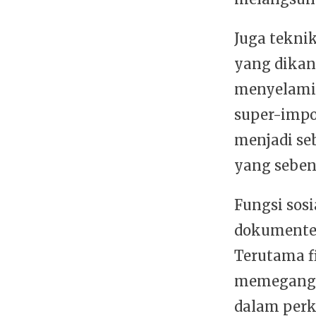
Juga teknik
yang dikan
menyelami 
super-impo
menjadi se
yang seben
Fungsi sosi
dokumenter
Terutama f
memegang-
dalam perk