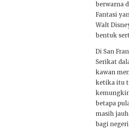
berwarna d
Fantasi yan
Walt Disne
bentuk ser
Di San Fra
Serikat da
kawan meno
ketika itu
kemungkina
betapa pula
masih jauh
bagi negeri