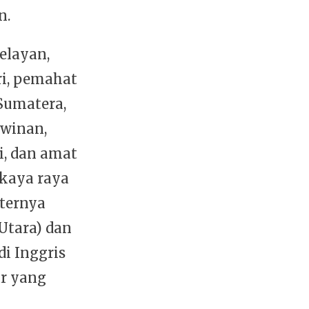
n.
elayan,
ri, pemahat
 Sumatera,
awinan,
i, dan amat
 kaya raya
ternya
Utara) dan
di Inggris
r yang