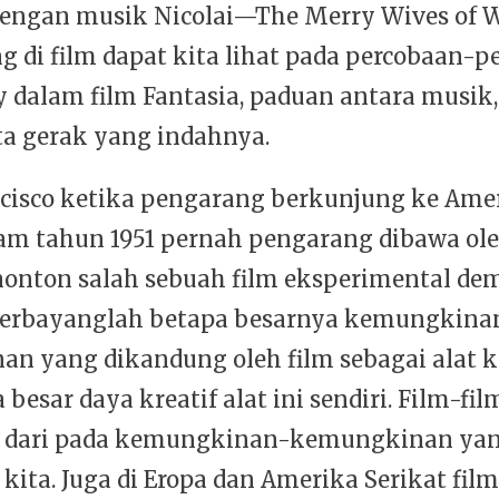
engan musik Nicolai—The Merry Wives of W
g di film dapat kita lihat pada percobaan-
y dalam film Fantasia, paduan antara musik,
ta gerak yang indahnya.
ncisco ketika pengarang berkunjung ke Ame
lam tahun 1951 pernah pengarang dibawa ol
nton salah sebuah film eksperimental dem
 terbayanglah betapa besarnya kemungkina
n yang dikandung oleh film sebagai alat kr
 besar daya kreatif alat ini sendiri. Film-film
 dari pada kemungkinan-kemungkinan yan
 kita. Juga di Eropa dan Amerika Serikat film