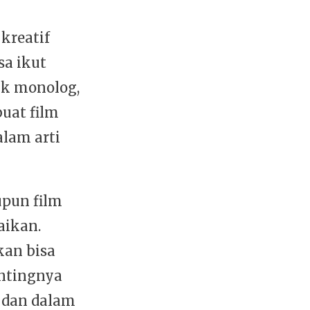
kreatif
a ikut
ik monolog,
uat film
lam arti
upun film
aikan.
kan bisa
ntingnya
 dan dalam