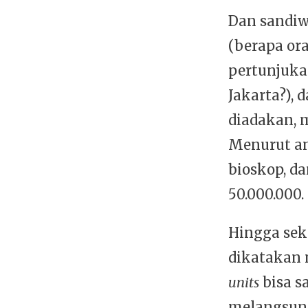
Dan sandiw
(berapa or
pertunjuka
Jakarta?),
diadakan, m
Menurut an
bioskop, d
50.000.000.
Hingga sek
dikatakan 
units
bisa s
melangsung