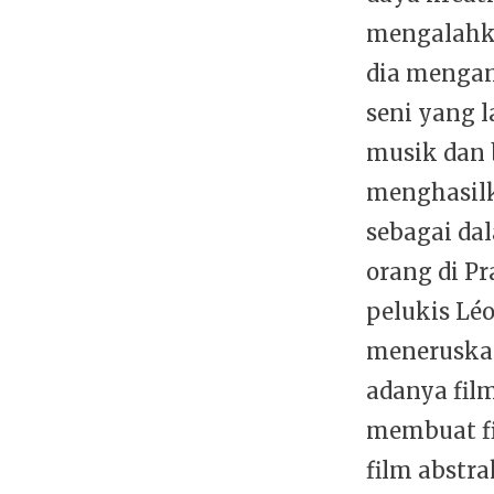
mengalahka
dia mengan
seni yang l
musik dan b
menghasilk
sebagai da
orang di Pr
pelukis Léo
meneruskan
adanya fil
membuat fi
film abstra