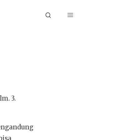
Menu
Search
lm. 3.
engandung
bisa