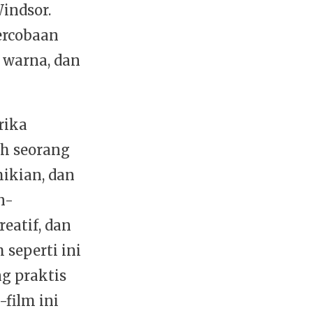
indsor.
percobaan
 warna, dan
rika
eh seorang
ikian, dan
n-
eatif, dan
 seperti ini
g praktis
-film ini