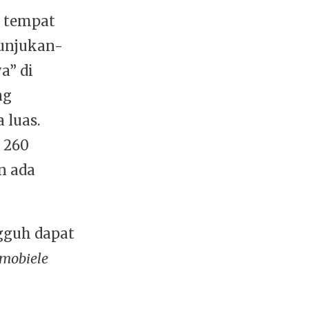
h tempat
unjukan-
a” di
ng
 luas.
 260
n ada
gguh dapat
mobiele