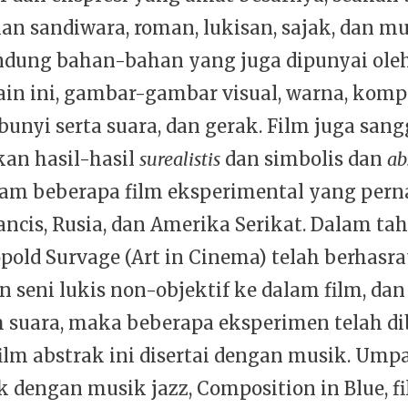
n sandiwara, roman, lukisan, sajak, dan mu
dung bahan-bahan yang juga dipunyai ole
ain ini, gambar-gambar visual, warna, kompo
unyi serta suara, dan gerak. Film juga san
an hasil-hasil
surealistis
dan simbolis dan
ab
lam beberapa film eksperimental yang pern
ancis, Rusia, dan Amerika Serikat. Dalam tah
pold Survage (Art in Cinema) telah berhasr
 seni lukis non-objektif ke dalam film, da
m suara, maka beberapa eksperimen telah di
lm abstrak ini disertai dengan musik. Um
k dengan musik jazz, Composition in Blue, f