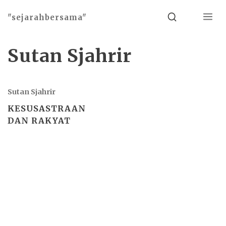
Menu
Search
"sejarahbersama"
Sutan Sjahrir
Sutan Sjahrir
KESUSASTRAAN
DAN RAKYAT
Basho theme by
Ivan Fonin
2026 ©
"sejarahbersama"
, works on
WordPress