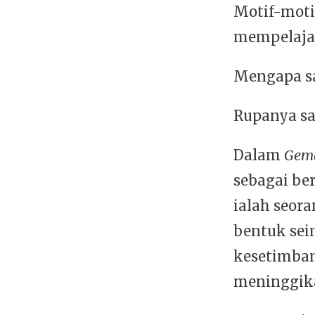
Motif-moti
mempelajari
Mengapa sa
Rupanya sa
Dalam
Gem
sebagai ber
ialah seor
bentuk sei
kesetimban
meninggika