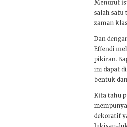
Menurut ist
salah satu 
zaman klas
Dan dengan
Effendi me
pikiran. Ba
ini dapat 
bentuk dan 
Kita tahu p
mempunyai
dekoratif 
lukisan-lu