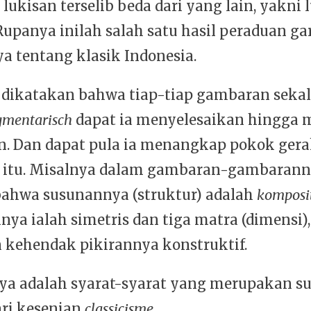
lukisan terselib beda dari yang lain, yakni 
upanya inilah salah satu hasil peraduan gar
ya tentang klasik Indonesia.
 dikatakan bahwa tiap-tiap gambaran seka
gmentarisch
dapat ia menyelesaikan hingga
an. Dan dapat pula ia menangkap pokok gera
ief itu. Misalnya dalam gambaran-gambaran
, bahwa susunannya (struktur) adalah
komposit
nya ialah simetris dan tiga matra (dimensi)
n kehendak pikirannya konstruktif.
ya adalah syarat-syarat yang merupakan s
ri kesenian
classicisme
.