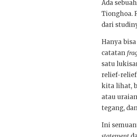
Ada sebuah 
Tionghoa. R
dari studin
Hanya bisa
catatan
fra
satu lukis
relief-rel
kita lihat
atau uraian
tegang, da
Ini semuan
statement
da