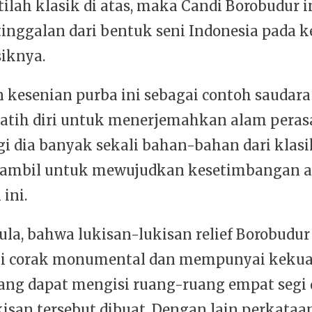
ilah klasik di atas, maka Candi Borobudur i
tinggalan dari bentuk seni Indonesia pada k
iknya.
 kesenian purba ini sebagai contoh saudar
latih diri untuk menerjemahkan alam peras
gi dia banyak sekali bahan-bahan dari klas
diambil untuk mewujudkan kesetimbangan a
ini.
ula, bahwa lukisan-lukisan relief Borobudur
 corak monumental dan mempunyai keku
yang dapat mengisi ruang-ruang empat segi
kisan tersebut dibuat. Dengan lain perkataa