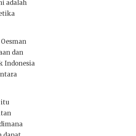
ni adalah
etika
a Oesman
aan dan
ik Indonesia
ntara
 itu
atan
 dimana
n dapat