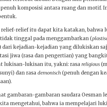
penuh komposisi antara ruang dan motif. Ini
bentuk.
 relief-relief itu dapat kita katakan, bahwa 
u tidak tinggal pada menggambarkan (
plastis
) dari kejadian-kejadian yang dilukiskan saj
tasi jiwa (rasa dan pengertian) yang bangki
t lukisan-lukisan itu, yakni: rasa
religious
(m
sunyi) dan rasa
demonisch
(penuh dengan k
aan).
lihat gambaran-gambaran saudara Oesman le
t kita mengetahui, bahwa ia mempelajari luk