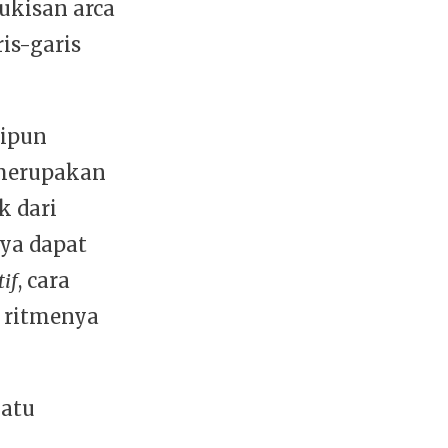
lukisan arca
is-garis
lipun
 merupakan
k dari
nya dapat
if
, cara
, ritmenya
uatu