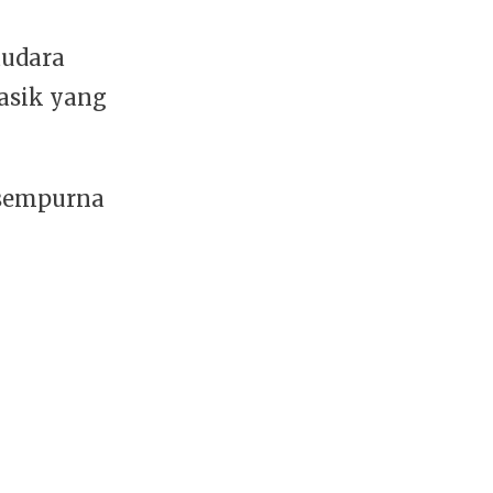
audara
asik yang
 sempurna