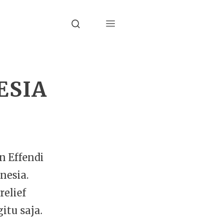
Menu
Search
ESIA
 Effendi
nesia.
elief
itu saja.