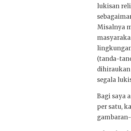
lukisan re
sebagaiman
Misalnya 
masyarakat
lingkungan
(tanda-tan
dihiraukan
segala luki
Bagi saya 
per satu, 
gambaran-g