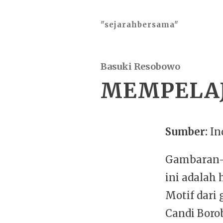
"sejarahbersama"
Basuki Resobowo
MEMPELAJ
Sumber:
In
Gambaran-g
ini adalah 
Motif dari
Candi Borob