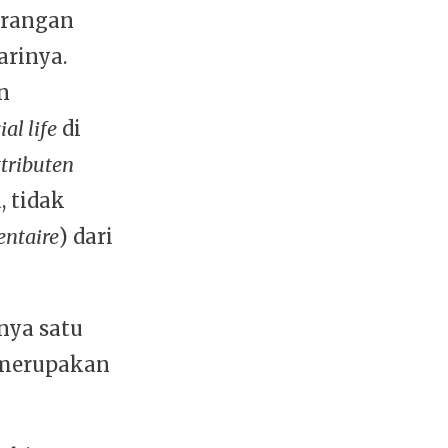
erangan
arinya.
n
ial life
di
ttributen
 tidak
entaire
) dari
nya satu
 merupakan