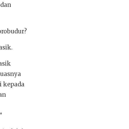
 dan
orobudur?
asik.
asik
luasnya
i kepada
an
”