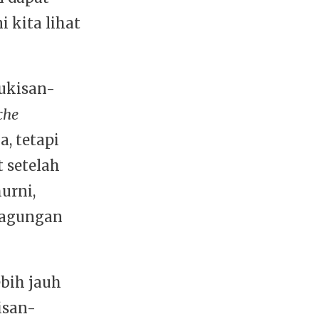
 kita lihat
lukisan-
che
a, tetapi
t setelah
urni,
eagungan
bih jauh
isan-