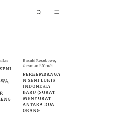
Menu
Search
lfas
Basuki Resobowo
,
Oesman Effendi
SENI
PERKEMBANGA
N SENI LUKIS
SWA,
INDONESIA
BARU (SURAT
R
MENYURAT
ELENG
ANTARA DUA
ORANG