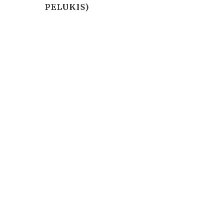
PELUKIS)
Basho theme by
Ivan Fonin