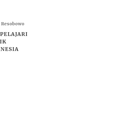
i Resobowo
PELAJARI
IK
NESIA
n
WordPress