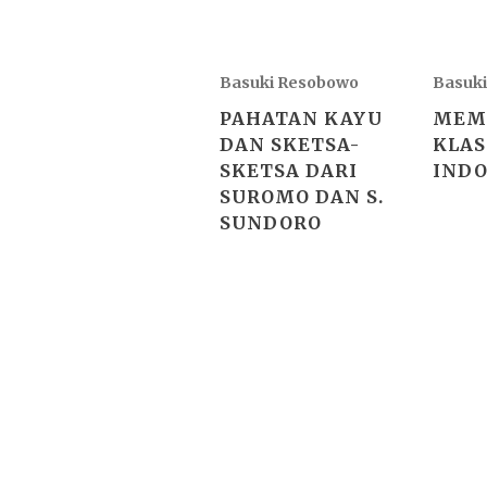
Basuki Resobowo
Basuk
PAHATAN KAYU
MEM
DAN SKETSA-
KLAS
SKETSA DARI
INDO
SUROMO DAN S.
SUNDORO
2026 ©
"sejarahbersama"
, works o