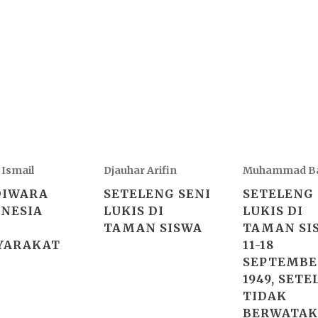
Ismail
Djauhar Arifin
Muhammad Ba
DIWARA
SETELENG SENI
SETELENG 
NESIA
LUKIS DI
LUKIS DI
TAMAN SISWA
TAMAN SI
YARAKAT
11-18
SEPTEMBE
1949, SET
TIDAK
BERWATAK