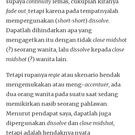
supaya
continuity
lemas, cukuplah kiranya
fade out
¸tetapi karena pada tempatnyalah
mempergunakan (
short-short
)
dissolve
.
Dapatlah dihindarkan apa yang
mengagetkan itu dengan tidak
close midshot
(?) seorang wanita, lalu
dissolve
kepada
close
midshot
(?) wanita lain.
Tetapi rupanya
regie
atau skenario hendak
mengemukakan atau meng-
accentuer
, ada
dua orang wanita pada suatu saat sedang
memikirkan nasib seorang pahlawan.
Menurut pendapat saya, dapatlah juga
dipergunakan
dissolve
dan
close midshot
,
tetapi adalah hendaknya nyata