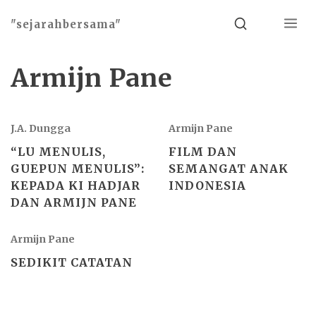
Menu
Search
"sejarahbersama"
Armijn Pane
J.A. Dungga
Armijn Pane
“LU MENULIS,
FILM DAN
GUEPUN MENULIS”:
SEMANGAT ANAK
KEPADA KI HADJAR
INDONESIA
DAN ARMIJN PANE
Armijn Pane
SEDIKIT CATATAN
Basho theme by
Ivan Fonin