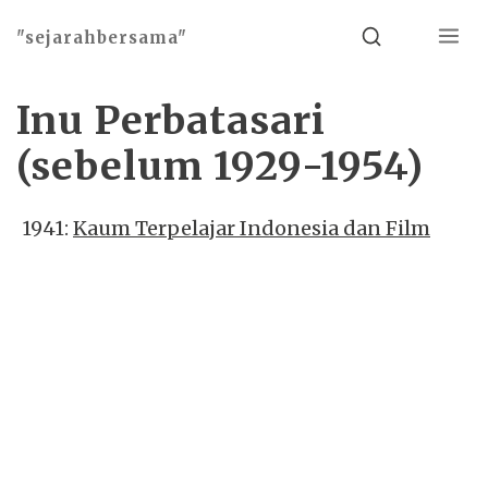
Menu
Search
"sejarahbersama"
Inu Perbatasari
(sebelum 1929-1954)
1941:
Kaum Terpelajar Indonesia dan Film
Basho theme by
Ivan Fonin
2026 ©
"sejarahbersama"
, works on
WordPress