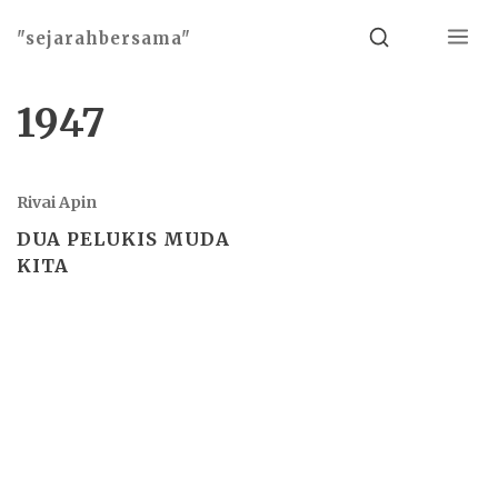
Menu
Search
"sejarahbersama"
1947
Rivai Apin
DUA PELUKIS MUDA
KITA
Basho theme by
Ivan Fonin
2026 ©
"sejarahbersama"
, works on
WordPress