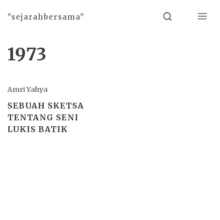
Menu
Search
"sejarahbersama"
1973
Amri Yahya
SEBUAH SKETSA
TENTANG SENI
LUKIS BATIK
Basho theme by
Ivan Fonin
2026 ©
"sejarahbersama"
, works on
WordPress