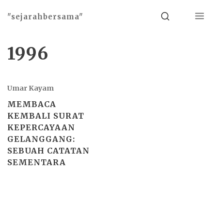
Menu
Search
"sejarahbersama"
1996
Umar Kayam
MEMBACA
KEMBALI SURAT
KEPERCAYAAN
GELANGGANG:
SEBUAH CATATAN
SEMENTARA
Basho theme by
Ivan Fonin
2026 ©
"sejarahbersama"
, works on
WordPress