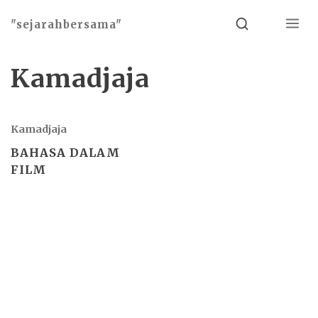
Menu
Search
"sejarahbersama"
Kamadjaja
Kamadjaja
BAHASA DALAM
FILM
Basho theme by
Ivan Fonin
2026 ©
"sejarahbersama"
, works on
WordPress