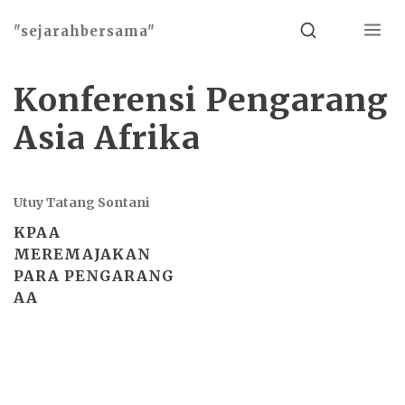
Menu
Search
"sejarahbersama"
Konferensi Pengarang
Asia Afrika
Utuy Tatang Sontani
KPAA
MEREMAJAKAN
PARA PENGARANG
AA
Basho theme by
Ivan Fonin
2026 ©
"sejarahbersama"
, works on
WordPress