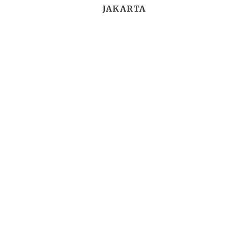
JAKARTA
2026 ©
"sejarahbersama"
, works o