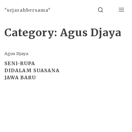
Menu
Search
"sejarahbersama"
Category:
Agus Djaya
Agus Djaya
SENI-RUPA
DIDALAM SUASANA
JAWA BARU
Basho theme by
Ivan Fonin
2026 ©
"sejarahbersama"
, works on
WordPress