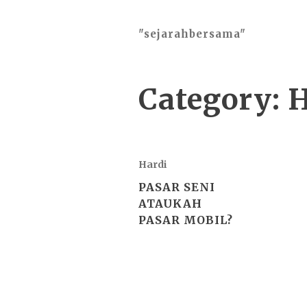
"sejarahbersama"
Category:
H
Hardi
PASAR SENI
ATAUKAH
PASAR MOBIL?
2026 ©
"sejarahbersama"
, works o