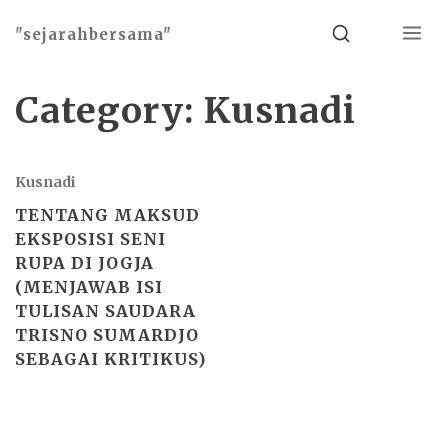
Menu
Search
"sejarahbersama"
Category:
Kusnadi
Kusnadi
TENTANG MAKSUD
EKSPOSISI SENI
RUPA DI JOGJA
(MENJAWAB ISI
TULISAN SAUDARA
TRISNO SUMARDJO
SEBAGAI KRITIKUS)
Basho theme by
Ivan Fonin