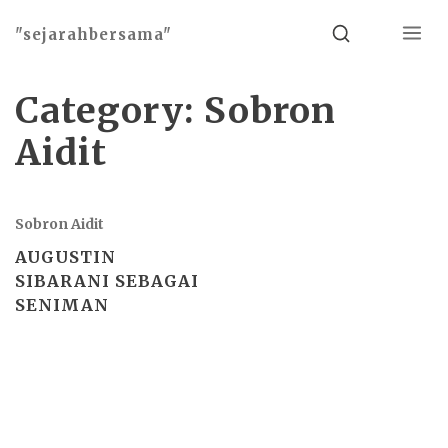
Menu
Search
"sejarahbersama"
Category:
Sobron
Aidit
Sobron Aidit
AUGUSTIN
SIBARANI SEBAGAI
SENIMAN
Basho theme by
Ivan Fonin
2026 ©
"sejarahbersama"
, works on
WordPress