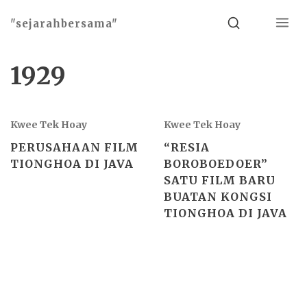
Menu
Search
"sejarahbersama"
1929
Kwee Tek Hoay
Kwee Tek Hoay
PERUSAHAAN FILM
“RESIA
TIONGHOA DI JAVA
BOROBOEDOER”
SATU FILM BARU
BUATAN KONGSI
TIONGHOA DI JAVA
Basho theme by
Ivan Fonin
2026 ©
"sejarahbersama"
, works on
WordPress