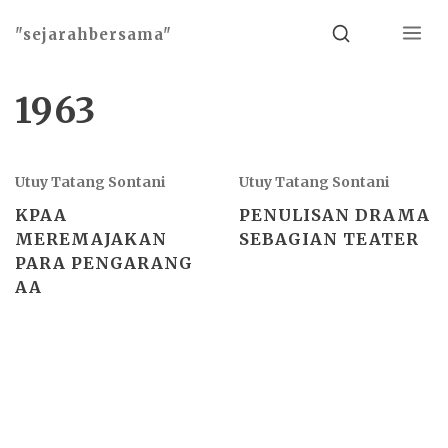
Menu
Search
"sejarahbersama"
1963
Utuy Tatang Sontani
Utuy Tatang Sontani
KPAA
PENULISAN DRAMA
MEREMAJAKAN
SEBAGIAN TEATER
PARA PENGARANG
AA
Basho theme by
Ivan Fonin
2026 ©
"sejarahbersama"
, works on
WordPress