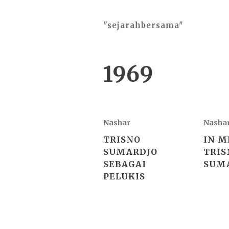
"sejarahbersama"
1969
Nashar
Nasha
TRISNO
IN 
SUMARDJO
TRIS
SEBAGAI
SUM
PELUKIS
2026 ©
"sejarahbersama"
, works o