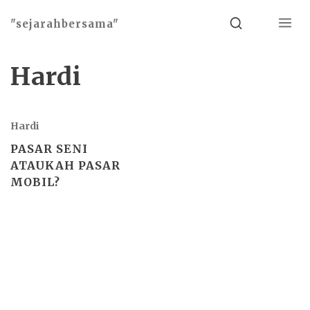
Menu
Search
"sejarahbersama"
Hardi
Hardi
PASAR SENI
ATAUKAH PASAR
MOBIL?
Basho theme by
Ivan Fonin
2026 ©
"sejarahbersama"
, works on
WordPress