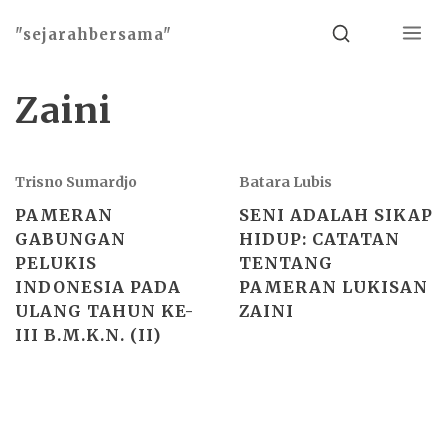
Menu
Search
"sejarahbersama"
Zaini
Trisno Sumardjo
Batara Lubis
PAMERAN
SENI ADALAH SIKAP
GABUNGAN
HIDUP: CATATAN
PELUKIS
TENTANG
INDONESIA PADA
PAMERAN LUKISAN
ULANG TAHUN KE-
ZAINI
III B.M.K.N. (II)
Basho theme by
Ivan Fonin
2026 ©
"sejarahbersama"
, works on
WordPress