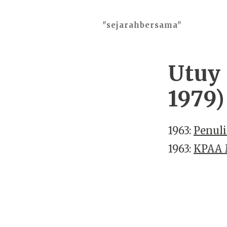
"sejarahbersama"
Utuy 
1979)
1963:
Penul
1963:
KPAA 
2026 ©
"sejarahbersama"
, works o