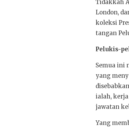
Tidakkah A
London, da
koleksi Pr
tangan Pel
Pelukis-pe
Semua ini 
yang menye
disebabkan
ialah, kerj
jawatan ke
Yang membe