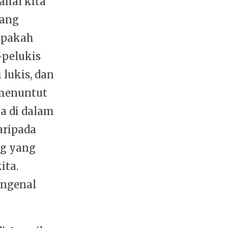
hal kita
yang
Apakah
-pelukis
 lukis, dan
 menuntut
a di dalam
aripada
g yang
ita.
engenal