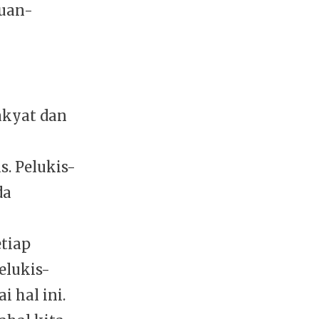
kuan-
akyat dan
. Pelukis-
da
tiap
elukis-
 hal ini.