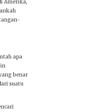
i Amerika,
ukankah
 tangan-
Entah apa
in
 yang benar
dari suatu
ncari