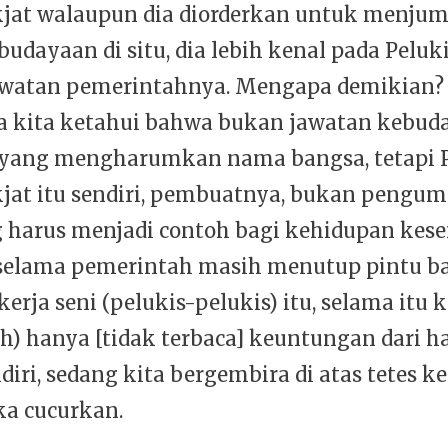
kjat walaupun dia diorderkan untuk menjum
udayaan di situ, dia lebih kenal pada Peluk
awatan pemerintahnya. Mengapa demikian?
ila kita ketahui bahwa bukan jawatan kebu
 yang mengharumkan nama bangsa, tetapi P
kjat itu sendiri, pembuatnya, bukan pengum
g harus menjadi contoh bagi kehidupan kese
 selama pemerintah masih menutup pintu b
erja seni (pelukis-pelukis) itu, selama itu k
) hanya [tidak terbaca] keuntungan dari ha
iri, sedang kita bergembira di atas tetes k
a cucurkan.