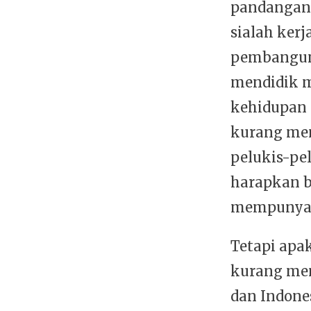
pandangan 
sialah ker
pembanguna
mendidik m
kehidupan 
kurang men
pelukis-pe
harapkan b
mempunyai
Tetapi apa
kurang mem
dan Indone