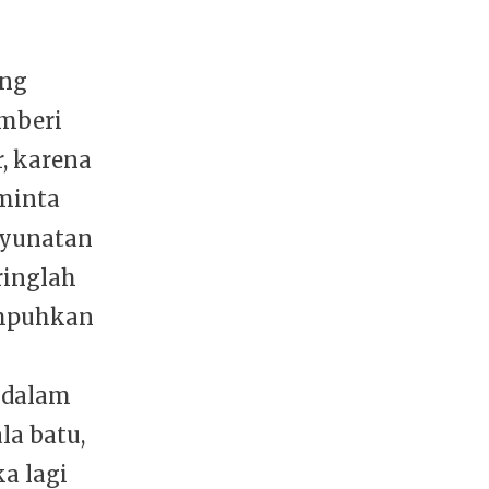
ang
emberi
, karena
eminta
nyunatan
ringlah
umpuhkan
 dalam
la batu,
a lagi