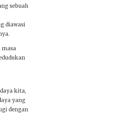
tang sebuah
g diawasi
nya.
a masa
kedudukan
aya kita,
udaya yang
ugi dengan