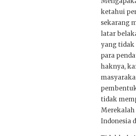
Mengapakah
ketahui pe
sekarang m
latar bela
yang tidak 
para penda
haknya, ka
masyarakat
pembentuk
tidak memp
Merekalah 
Indonesia d