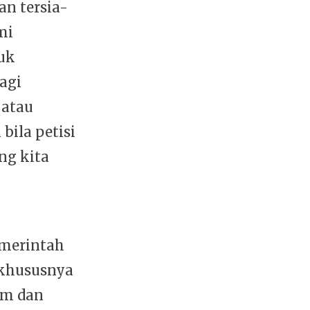
an tersia-
mi
uk
agi
 atau
bila petisi
ng kita
emerintah
 khususnya
am dan