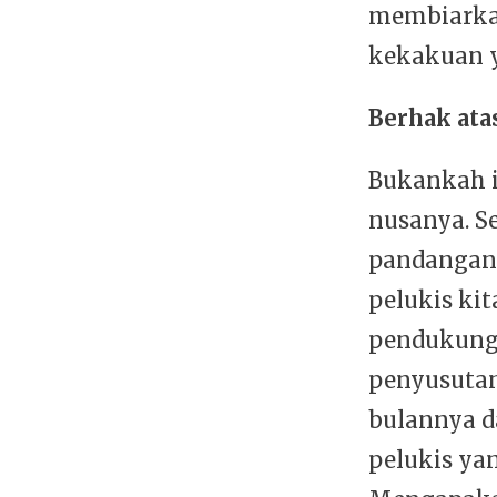
membiarkan
kekakuan ya
Berhak ata
Bukankah i
nusanya. S
pandangann
pelukis ki
pendukung
penyusutan
bulannya d
pelukis ya