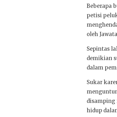
Beberapa bu
petisi pel
menghendak
oleh Jawat
Sepintas l
demikian s
dalam pem
Sukar kare
menguntun
disamping m
hidup dala