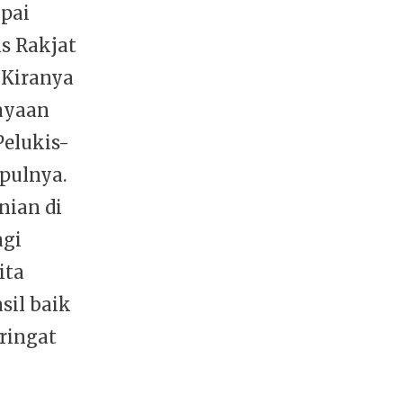
pai
is Rakjat
 Kiranya
dayaan
elukis-
pulnya.
nian di
agi
ita
sil baik
eringat