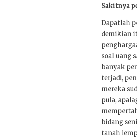
Sakitnya p
Dapatlah p
demikian i
penghargaa
soal uang s
banyak pen
terjadi, pe
mereka sud
pula, apal
mempertaha
bidang seni
tanah lemp