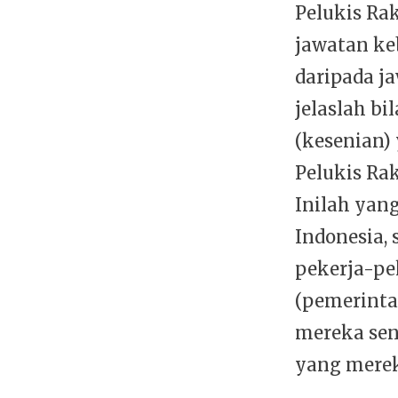
Pelukis Ra
jawatan keb
daripada j
jelaslah b
(kesenian)
Pelukis Ra
Inilah yan
Indonesia,
pekerja-pek
(pemerintah
mereka send
yang merek