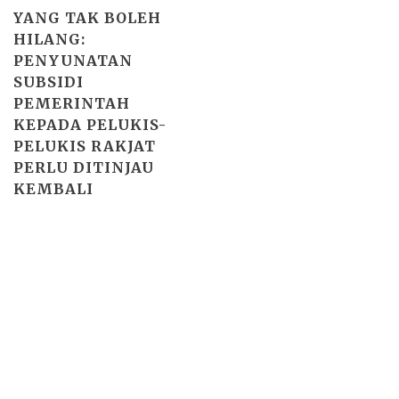
YANG TAK BOLEH
HILANG:
PENYUNATAN
SUBSIDI
PEMERINTAH
KEPADA PELUKIS-
PELUKIS RAKJAT
PERLU DITINJAU
KEMBALI
Basho theme by
Ivan Fonin
2026 ©
"sejarahbersama"
, works on
WordPress