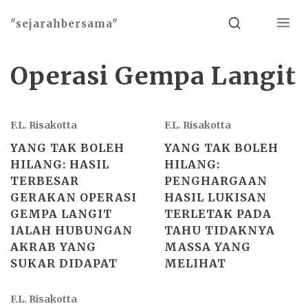
Menu
Search
"sejarahbersama"
Operasi Gempa Langit
F.L. Risakotta
F.L. Risakotta
YANG TAK BOLEH
YANG TAK BOLEH
HILANG: HASIL
HILANG:
TERBESAR
PENGHARGAAN
GERAKAN OPERASI
HASIL LUKISAN
GEMPA LANGIT
TERLETAK PADA
IALAH HUBUNGAN
TAHU TIDAKNYA
AKRAB YANG
MASSA YANG
SUKAR DIDAPAT
MELIHAT
F.L. Risakotta