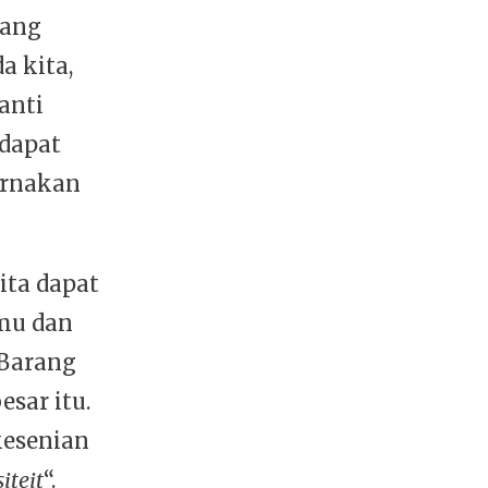
mang
a kita,
anti
 dapat
urnakan
ita dapat
mu dan
 Barang
sar itu.
kesenian
iteit
“.