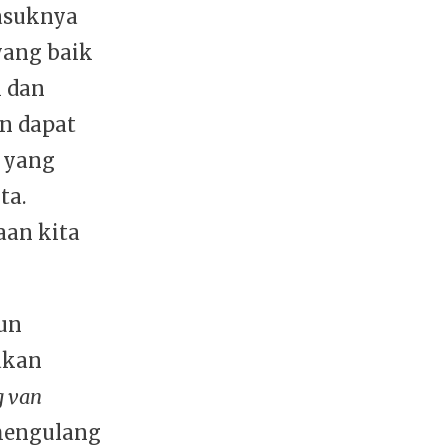
masuknya
yang baik
k dan
an dapat
 yang
ta.
aan kita
un
akan
g
van
 mengulang