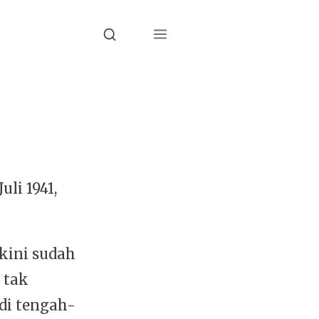
Menu
Search
uli 1941,
kini sudah
 tak
di tengah-