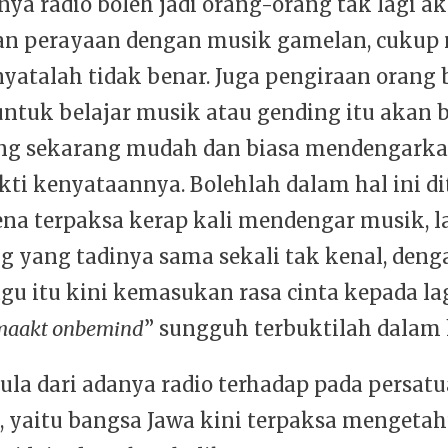
ya radio boleh jadi orang-orang tak lagi a
n perayaan dengan musik gamelan, cukup
 nyatalah tidak benar. Juga pengiraan orang
ntuk belajar musik atau gending itu akan 
ng sekarang mudah dan biasa mendengarkan
kti kenyataannya. Bolehlah dalam hal ini d
na terpaksa kerap kali mendengar musik, 
g yang tadinya sama sekali tak kenal, deng
agu itu kini kemasukan rasa cinta kepada la
maakt onbemind
” sungguh terbuktilah dalam h
ula dari adanya radio terhadap pada persatu
a, yaitu bangsa Jawa kini terpaksa mengeta