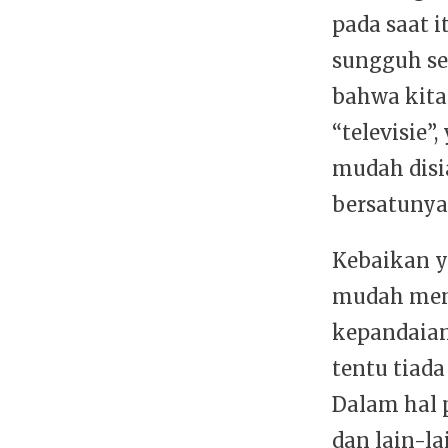
pada saat 
sungguh se
bahwa kita
“televisie”
mudah disi
bersatunya
Kebaikan y
mudah meny
kepandaian
tentu tiad
Dalam hal 
dan lain-la