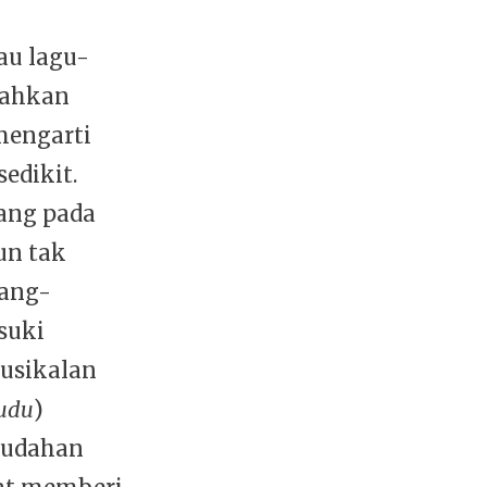
au lagu-
 Bahkan
mengarti
edikit.
yang pada
un tak
dang-
suki
usikalan
udu
)
mudahan