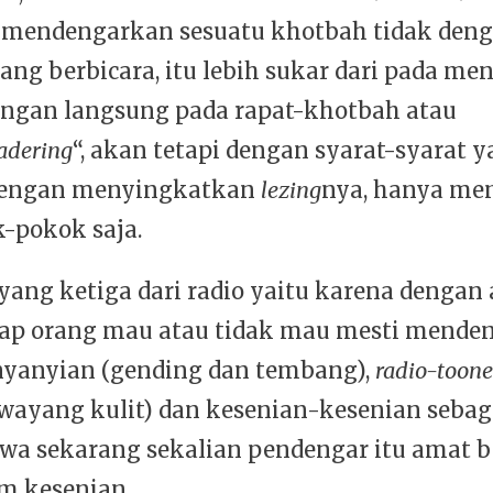
 mendengarkan sesuatu khotbah tidak deng
ang berbicara, itu lebih sukar dari pada me
ngan langsung pada rapat-khotbah atau
adering
“, akan tetapi dengan syarat-syarat y
dengan menyingkatkan
lezing
nya, hanya me
-pokok saja.
ang ketiga dari radio yaitu karena dengan a
tiap orang mau atau tidak mau mesti mende
 nyanyian (gending dan tembang),
radio-toon
wayang kulit) dan kesenian-kesenian sebaga
hwa sekarang sekalian pendengar itu amat 
m kesenian.