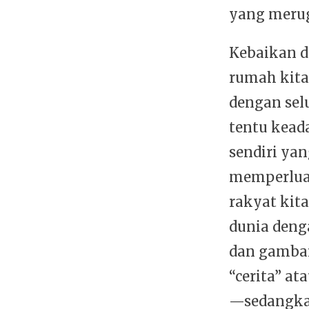
yang meru
Kebaikan d
rumah kita
dengan sel
tentu kead
sendiri yan
memperluas
rakyat kit
dunia denga
dan gambar
“cerita” a
—sedangka