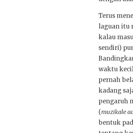
Terus mene
laguan itu
kalau mas
sendiri) pu
Bandingkan
waktu keci
pernah bel
kadang saj
pengaruh m
(
muzikale a
bentuk pa