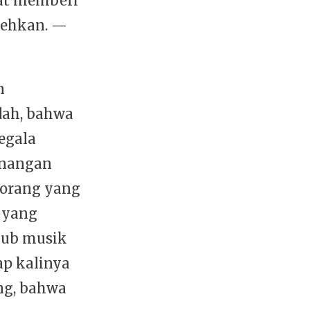
pat memberi
lehkan. —
n
dah, bahwa
egala
enangan
-orang yang
 yang
lub musik
ap kalinya
ng, bahwa