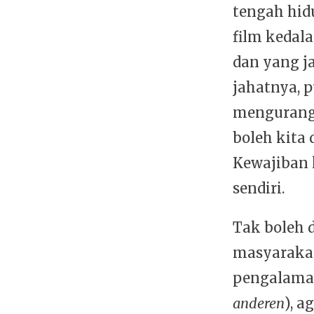
tengah hid
film kedal
dan yang ja
jahatnya, p
mengurang
boleh kita 
Kewajiban 
sendiri.
Tak boleh 
masyarakat
pengalaman
anderen
), 