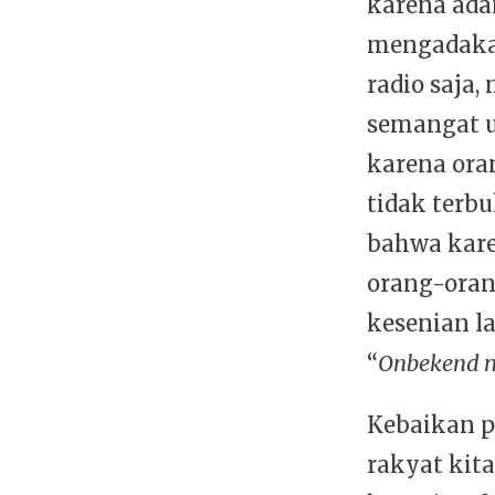
karena adan
mengadaka
radio saja,
semangat u
karena ora
tidak terbu
bahwa kare
orang-oran
kesenian l
“
Onbekend 
Kebaikan p
rakyat kit