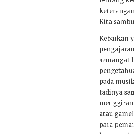
tentang ke
keterangan
Kita sambu
Kebaikan y
pengajaran
semangat b
pengetahua
pada musik
tadinya sa
menggirang
atau gamel
para pemai