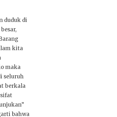
n duduk di
besar,
 Barang
alam kita
a
dio maka
i seluruh
at berkala
sifat
tunjukan”
arti bahwa