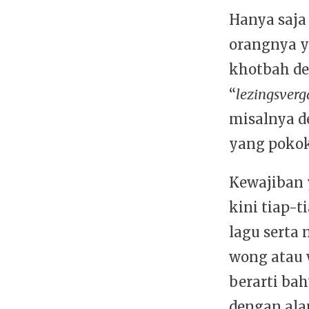
Hanya saja
orangnya y
khotbah de
“
lezingsverg
misalnya 
yang pokok
Kewajiban y
kini tiap-
lagu serta
wong atau 
berarti ba
dengan ala