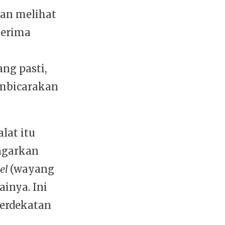
an melihat
nerima
ang pasti,
mbicarakan
lat itu
ngarkan
eel
(wayang
inya. Ini
berdekatan