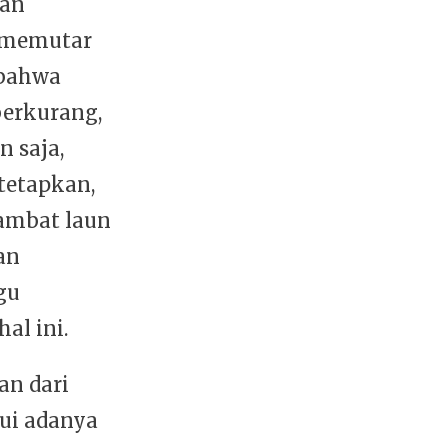
kan
 memutar
 bahwa
berkurang,
 saja,
itetapkan,
lambat laun
an
gu
al ini.
an dari
hui adanya