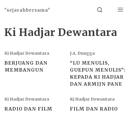
Menu
Search
"sejarahbersama"
Ki Hadjar Dewantara
Ki Hadjar Dewantara
J.A. Dungga
BERJUANG DAN
“LU MENULIS,
MEMBANGUN
GUEPUN MENULIS”:
KEPADA KI HADJAR
DAN ARMIJN PANE
Ki Hadjar Dewantara
Ki Hadjar Dewantara
RADIO DAN FILM
FILM DAN RADIO
Basho theme by
Ivan Fonin