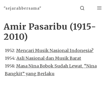
Menu
Search
"sejarahbersama"
Amir Pasaribu (1915-
2010)
1952:
Mencari Musik Nasional Indonesia?
1954:
Asli Nasional dan Musik Barat
1958:
Masa Nina Bobok Sudah Lewat, “Nina
Bangkit” yang Berlaku
Basho theme by
Ivan Fonin
2026 ©
"sejarahbersama"
, works on
WordPress