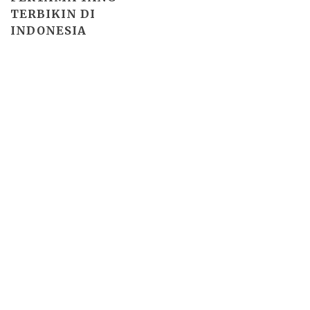
TERBIKIN DI
INDONESIA
Basho theme by
Ivan Fonin
2026 ©
"sejarahbersama"
, works on
WordPress