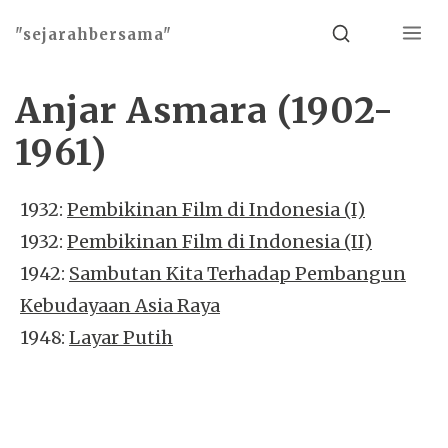
Menu
Search
"sejarahbersama"
Anjar Asmara (1902-
1961)
1932:
Pembikinan Film di Indonesia (I)
1932:
Pembikinan Film di Indonesia (II)
1942:
Sambutan Kita Terhadap Pembangun
Kebudayaan Asia Raya
1948:
Layar Putih
Basho theme by
Ivan Fonin
2026 ©
"sejarahbersama"
, works on
WordPress