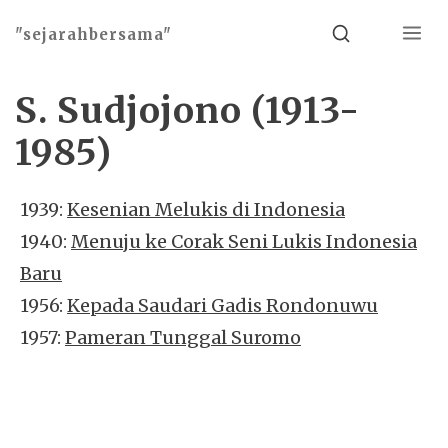
Menu
Search
"sejarahbersama"
S. Sudjojono (1913-
1985)
1939:
Kesenian Melukis di Indonesia
1940:
Menuju ke Corak Seni Lukis Indonesia
Baru
1956:
Kepada Saudari Gadis Rondonuwu
1957:
Pameran Tunggal Suromo
Basho theme by
Ivan Fonin
2026 ©
"sejarahbersama"
, works on
WordPress