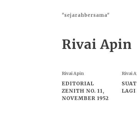
"sejarahbersama"
Rivai Apin
Rivai Apin
Rivai 
EDITORIAL
SUAT
ZENITH NO. 11,
LAGI
NOVEMBER 1952
2026 ©
"sejarahbersama"
, works o